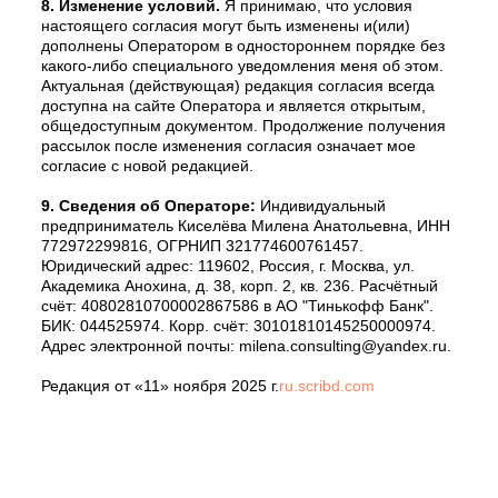
8. Изменение условий.
Я принимаю, что условия
настоящего согласия могут быть изменены и(или)
дополнены Оператором в одностороннем порядке без
какого-либо специального уведомления меня об этом.
Актуальная (действующая) редакция согласия всегда
доступна на сайте Оператора и является открытым,
общедоступным документом. Продолжение получения
рассылок после изменения согласия означает мое
согласие с новой редакцией.
9. Сведения об Операторе:
Индивидуальный
предприниматель Киселёва Милена Анатольевна, ИНН
772972299816, ОГРНИП 321774600761457.
Юридический адрес: 119602, Россия, г. Москва, ул.
Академика Анохина, д. 38, корп. 2, кв. 236. Расчётный
счёт: 40802810700002867586 в АО "Тинькофф Банк".
БИК: 044525974. Корр. счёт: 30101810145250000974.
Адрес электронной почты: milena.consulting@yandex.ru.
Редакция от «11» ноября 2025 г.
ru.scribd.com